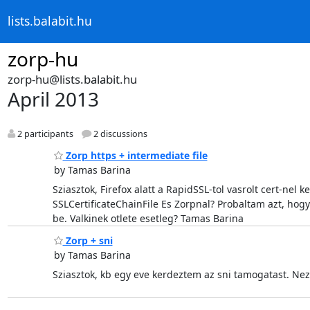
lists.balabit.hu
zorp-hu
zorp-hu@lists.balabit.hu
April 2013
2 participants
2 discussions
Zorp https + intermediate file
by Tamas Barina
Sziasztok, Firefox alatt a RapidSSL-tol vasrolt cert-nel 
SSLCertificateChainFile Es Zorpnal? Probaltam azt, hog
be. Valkinek otlete esetleg? Tamas Barina
Zorp + sni
by Tamas Barina
Sziasztok, kb egy eve kerdeztem az sni tamogatast. Nez