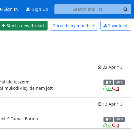
Sign In
Sign Up
Start a new thread
Threads by
month
Download
22 Apr '13
-nal ide teszem:
2
5
l mukodik is), de nem jott
0
0
13 Apr '13
elole? Tamas Barina
1
0
0
0