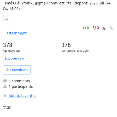
Tamás Pál <folti78@gmail.com> ezt írta (időpont: 2025. júl. 24., 
Cs, 13:06):
...
0
0
attachment
378
378
Age (days ago)
Last active (days ago)
List overview
Download
1 comments
1 participants
Add to favorites
TAGS