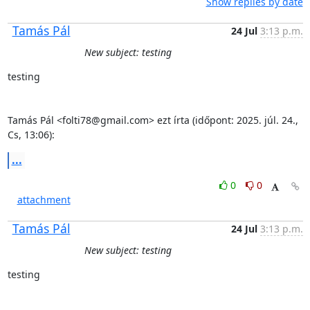
Show replies by date
Tamás Pál
24 Jul
3:13 p.m.
New subject: testing
testing

Tamás Pál <folti78@gmail.com> ezt írta (időpont: 2025. júl. 24., 
Cs, 13:06):
...
0
0
attachment
Tamás Pál
24 Jul
3:13 p.m.
New subject: testing
testing
