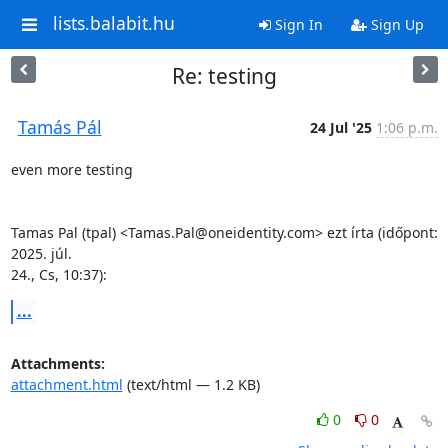
lists.balabit.hu
Sign In
Sign Up
Re: testing
Tamás Pál
24 Jul '25
1:06 p.m.
even more testing

Tamas Pal (tpal) <Tamas.Pal@oneidentity.com> ezt írta (időpont: 
2025. júl.

24., Cs, 10:37):
...
Attachments:
attachment.html
(text/html — 1.2 KB)
0
0