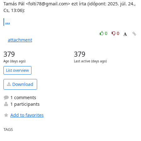
Tamás Pál <folti78@gmail.com> ezt írta (időpont: 2025. júl. 24., 
Cs, 13:06):
...
0
0
attachment
379
379
Age (days ago)
Last active (days ago)
List overview
Download
1 comments
1 participants
Add to favorites
TAGS