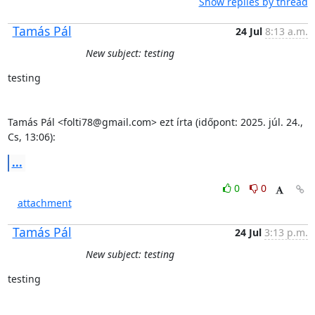
Show replies by thread
Tamás Pál
24 Jul
8:13 a.m.
New subject: testing
testing

Tamás Pál <folti78@gmail.com> ezt írta (időpont: 2025. júl. 24., 
Cs, 13:06):
...
0
0
attachment
Tamás Pál
24 Jul
3:13 p.m.
New subject: testing
testing
