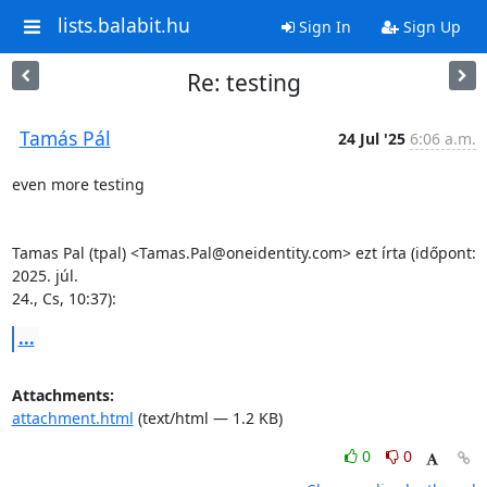
lists.balabit.hu
Sign In
Sign Up
Re: testing
Tamás Pál
24 Jul '25
6:06 a.m.
even more testing

Tamas Pal (tpal) <Tamas.Pal@oneidentity.com> ezt írta (időpont: 
2025. júl.

24., Cs, 10:37):
...
Attachments:
attachment.html
(text/html — 1.2 KB)
0
0