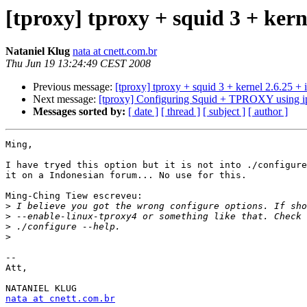
[tproxy] tproxy + squid 3 + kerne
Nataniel Klug
nata at cnett.com.br
Thu Jun 19 13:24:49 CEST 2008
Previous message:
[tproxy] tproxy + squid 3 + kernel 2.6.25 + i
Next message:
[tproxy] Configuring Squid + TPROXY using ip
Messages sorted by:
[ date ]
[ thread ]
[ subject ]
[ author ]
Ming,

I have tryed this option but it is not into ./configure
it on a Indonesian forum... No use for this.

Ming-Ching Tiew escreveu:

>
>
>
>
-- 

Att,

nata at cnett.com.br