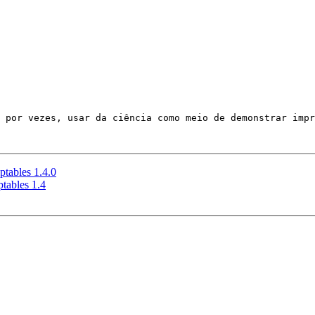
 por vezes, usar da ciência como meio de demonstrar impr
ptables 1.4.0
tables 1.4