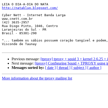
http://nataklug.blogspot.com/
Cyber Nett - Internet Banda Larga

www.cnett.com.br

(42) 3635-2957

Rua Diogo Pinto, 1046, Centro

Laranjeiras do Sul - PR

Brasil - 85301-290

"... também os sábios possuem coração tangível e podem,
Visconde de Taunay

Previous message:
[tproxy] tproxy + squid 3 + kernel 2.6.25 + i
Next message:
[tproxy] Configuring Squid + TPROXY using ip
Messages sorted by:
[ date ]
[ thread ]
[ subject ]
[ author ]
More information about the tproxy mailing list