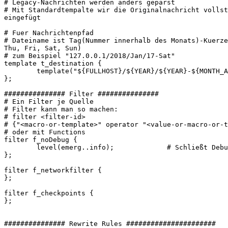
# Legacy-Nachrichten werden anders geparst

# Mit Standardtempalte wir die Originalnachricht vollst
eingefügt

# Fuer Nachrichtenpfad

# Dateiname ist Tag(Nummer innerhalb des Monats)-Kuerze
Thu, Fri, Sat, Sun)

# zum Beispiel "127.0.0.1/2018/Jan/17-Sat"

template t_destination {

        template("${FULLHOST}/${YEAR}/${YEAR}-${MONTH_A
};

############### Filter ###############

# Ein Filter je Quelle

# Filter kann man so machen:

# filter <filter-id>

# {"<macro-or-template>" operator "<value-or-macro-or-t
# oder mit Functions

filter f_noDebug {

        level(emerg..info);             # Schließt Debu
};

filter f_networkfilter {

};

filter f_checkpoints {

};

############### Rewrite Rules ######################
