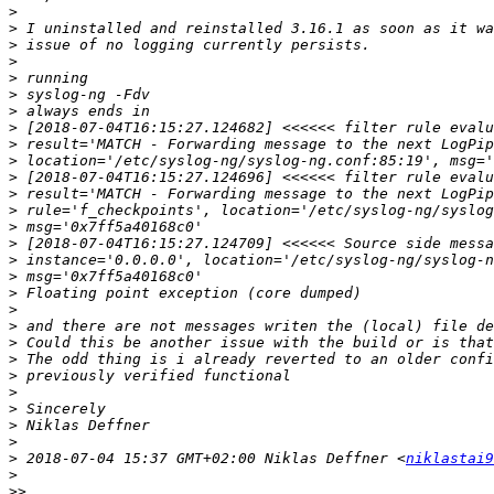
>
>
>
>
>
>
>
>
>
>
>
>
>
>
>
>
>
>
>
>
>
>
>
>
>
>
>
>
 2018-07-04 15:37 GMT+02:00 Niklas Deffner <
niklastai9
>
>>