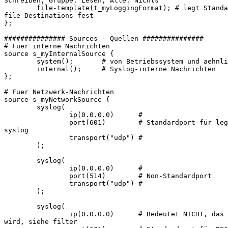
Schreiben; Gruppe: Lesen; Alle: Nichts

        file-template(t_myLoggingFormat); # legt Standa
file Destinations fest

};

############### Sources - Quellen ###############

# Fuer interne Nachrichten

source s_myInternalSource {

        system();       # von Betriebssystem und aehnli
        internal();     # Syslog-interne Nachrichten

};

# Fuer Netzwerk-Nachrichten

source s_myNetworkSource {

        syslog(

                ip(0.0.0.0)      #

                port(601)        # Standardport für leg
syslog

                transport("udp") #

        );

        syslog(

                ip(0.0.0.0)      #

                port(514)        # Non-Standardport

                transport("udp") #

        );

        syslog(

                ip(0.0.0.0)      # Bedeutet NICHT, das 
wird, siehe filter
