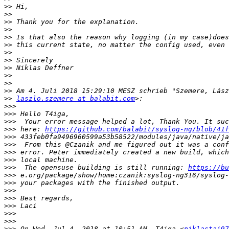
>>
>>
>>
>>
>>
>>
>>
>>
>>
>>
>>
>>
>>
laszlo.szemere at balabit.com
>>>
>>>
>>>
>>>
 here: 
https://github.com/balabit/syslog-ng/blob/41f
>>>
>>>
>>>
>>>
>>>
  The opensuse building is still running: 
https://bu
>>>
>>>
>>>
>>>
>>>
>>>
>>>
>>>
 On Wed, Jul 4, 2018 at 10:51 AM, T4iga <
niklastai97