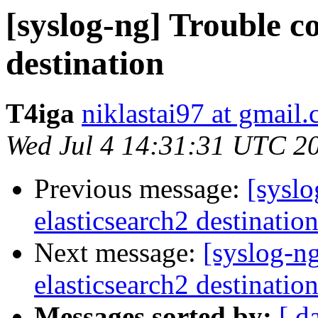
[syslog-ng] Trouble c
destination
T4iga
niklastai97 at gmail
Wed Jul 4 14:31:31 UTC 2
Previous message:
[syslo
elasticsearch2 destinatio
Next message:
[syslog-n
elasticsearch2 destinatio
Messages sorted by:
[ d