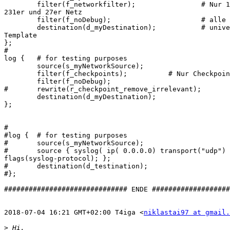
        filter(f_networkfilter);                # Nur 1
231er und 27er Netz

        filter(f_noDebug);                      # alle 
        destination(d_myDestination);           # unive
Template

};

#

log {   # for testing purposes

        source(s_myNetworkSource);

        filter(f_checkpoints);          # Nur Checkpoin
        filter(f_noDebug);

#       rewrite(r_checkpoint_remove_irrelevant);

        destination(d_myDestination);

};

#

#log {  # for testing purposes

#       source(s_myNetworkSource);

#       source { syslog( ip( 0.0.0.0) transport("udp")

flags(syslog-protocol); };

#       destination(d_testination);

#};

############################## ENDE ###################
2018-07-04 16:21 GMT+02:00 T4iga <
niklastai97 at gmail.
>