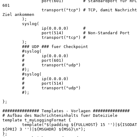
                port(601)        # Standardport für RFC
601

                transport("tcp") # TCP, damit Nachricht
Ziel ankommen

        );

        syslog(

                ip(0.0.0.0)      #

                port(514)        # Non-Standard Port

                transport("tcp") #

        );

        ### UDP ### fuer Checkpoint

        #syslog(

        #       ip(0.0.0.0)

        #       port(601)

        #       transport("udp")

        #);

        #syslog(

        #       ip(0.0.0.0)

        #       port(514)

        #       transport("udp")

        #);

};

############### Templates - Vorlagen ###############

# Aufbau des Nachrichteninhalts fuer Dateiziele

template t_myLoggingFormat {

        template("$(padding ${FULLHOST} 15 '')|${ISODAT
${PRI} 3 '')|${MSGHDR} ${MSG}\n");

};
