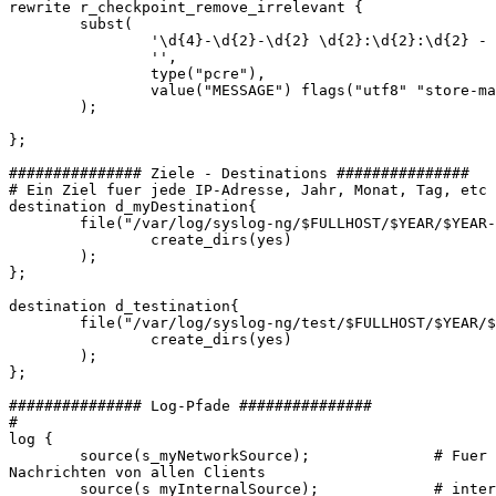
rewrite r_checkpoint_remove_irrelevant {

        subst(

                '\d{4}-\d{2}-\d{2} \d{2}:\d{2}:\d{2} - 
                '',

                type("pcre"),

                value("MESSAGE") flags("utf8" "store-ma
        );

};

############### Ziele - Destinations ###############

# Ein Ziel fuer jede IP-Adresse, Jahr, Monat, Tag, etc

destination d_myDestination{

        file("/var/log/syslog-ng/$FULLHOST/$YEAR/$YEAR-
                create_dirs(yes)

        );

};

destination d_testination{

        file("/var/log/syslog-ng/test/$FULLHOST/$YEAR/$
                create_dirs(yes)

        );

};

############### Log-Pfade ###############

#

log {

        source(s_myNetworkSource);              # Fuer 
Nachrichten von allen Clients

        source(s_myInternalSource);             # inter