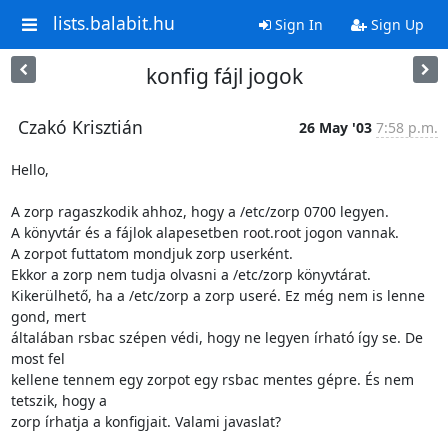
lists.balabit.hu
Sign In
Sign Up
konfig fájl jogok
Czakó Krisztián
26 May '03
7:58 p.m.
Hello,

A zorp ragaszkodik ahhoz, hogy a /etc/zorp 0700 legyen.

A könyvtár és a fájlok alapesetben root.root jogon vannak.

A zorpot futtatom mondjuk zorp userként.

Ekkor a zorp nem tudja olvasni a /etc/zorp könyvtárat.

Kikerülhető, ha a /etc/zorp a zorp useré. Ez még nem is lenne 
gond, mert

általában rsbac szépen védi, hogy ne legyen írható így se. De 
most fel

kellene tennem egy zorpot egy rsbac mentes gépre. És nem 
tetszik, hogy a

zorp írhatja a konfigjait. Valami javaslat?
