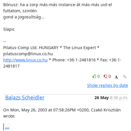
Bónusz: ha a zorp más-más instance-át más-más uid-el 
futtatom, szintén

gond a jogosultság...

Slapic

-- 

Pilatus-Comp Ltd. HUNGARY * The Linux Expert * 
http://www.linux.co.hu
 * Phone: +36-1-2481816 * Fax: +36-1-
2481817
0
0
Show replies by date
Balazs Scheidler
26 May
8:36 p.m.
On Mon, May 26, 2003 at 07:58:26PM +0200, Czakó Krisztián 
wrote:
...