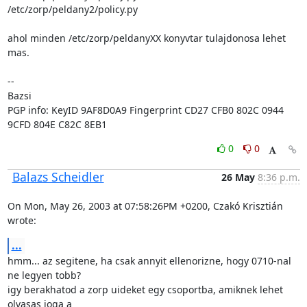
/etc/zorp/peldany2/policy.py

ahol minden /etc/zorp/peldanyXX konyvtar tulajdonosa lehet 
mas.

-- 

Bazsi

PGP info: KeyID 9AF8D0A9 Fingerprint CD27 CFB0 802C 0944 
9CFD 804E C82C 8EB1
0
0
Balazs Scheidler
26 May
8:36 p.m.
On Mon, May 26, 2003 at 07:58:26PM +0200, Czakó Krisztián 
wrote:
...
hmm... az segitene, ha csak annyit ellenorizne, hogy 0710-nal 
ne legyen tobb?

igy berakhatod a zorp uideket egy csoportba, amiknek lehet 
olvasas joga a
