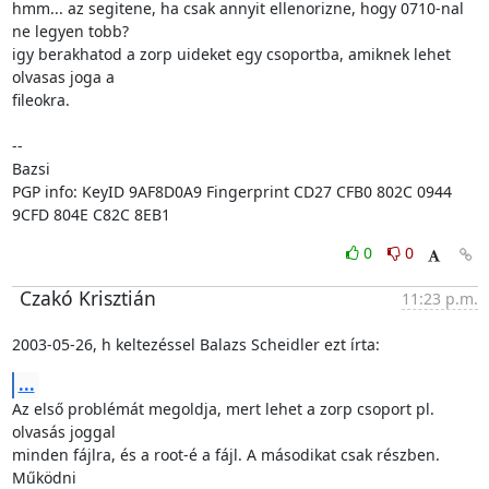
hmm... az segitene, ha csak annyit ellenorizne, hogy 0710-nal 
ne legyen tobb?

igy berakhatod a zorp uideket egy csoportba, amiknek lehet 
olvasas joga a

fileokra.

-- 

Bazsi

PGP info: KeyID 9AF8D0A9 Fingerprint CD27 CFB0 802C 0944 
9CFD 804E C82C 8EB1
0
0
Czakó Krisztián
11:23 p.m.
2003-05-26, h keltezéssel Balazs Scheidler ezt írta:
...
Az első problémát megoldja, mert lehet a zorp csoport pl. 
olvasás joggal

minden fájlra, és a root-é a fájl. A másodikat csak részben. 
Működni
