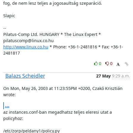
fog, de nem lesz teljes a jogosaultság szeparáció.

Slapic

-- 

Pilatus-Comp Ltd. HUNGARY * The Linux Expert * 
http://www.linux.co.hu
 * Phone: +36-1-2481816 * Fax: +36-1-
2481817
0
0
Balazs Scheidler
27 May
9:29 a.m.
On Mon, May 26, 2003 at 11:23:55PM +0200, Czakó Krisztián 
wrote:
...
az instances.conf-ban megadhatsz teljes eleresi utat a 
policyhoz:

/etc/zorp/peldany1/policy.py
