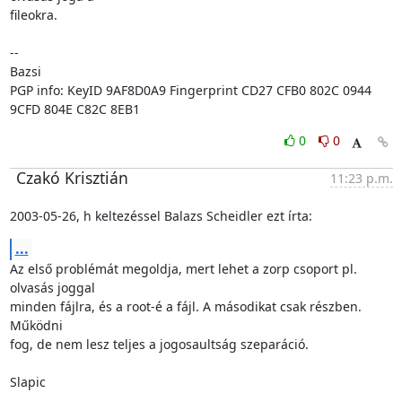
fileokra.

-- 

Bazsi

PGP info: KeyID 9AF8D0A9 Fingerprint CD27 CFB0 802C 0944 
9CFD 804E C82C 8EB1
0
0
Czakó Krisztián
11:23 p.m.
2003-05-26, h keltezéssel Balazs Scheidler ezt írta:
...
Az első problémát megoldja, mert lehet a zorp csoport pl. 
olvasás joggal

minden fájlra, és a root-é a fájl. A másodikat csak részben. 
Működni

fog, de nem lesz teljes a jogosaultság szeparáció.

Slapic
