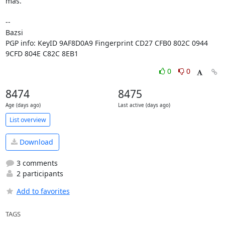
mas.

-- 

Bazsi

PGP info: KeyID 9AF8D0A9 Fingerprint CD27 CFB0 802C 0944 
9CFD 804E C82C 8EB1
0
0
8474
8475
Age (days ago)
Last active (days ago)
List overview
Download
3 comments
2 participants
Add to favorites
TAGS