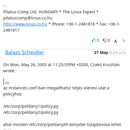
-- 

Pilatus-Comp Ltd. HUNGARY * The Linux Expert * 
http://www.linux.co.hu
 * Phone: +36-1-2481816 * Fax: +36-1-
2481817
0
0
Balazs Scheidler
27 May
9:29 a.m.
On Mon, May 26, 2003 at 11:23:55PM +0200, Czakó Krisztián 
wrote:
...
az instances.conf-ban megadhatsz teljes eleresi utat a 
policyhoz:

/etc/zorp/peldany1/policy.py

/etc/zorp/peldany2/policy.py

ahol minden /etc/zorp/peldanyXX konyvtar tulajdonosa lehet 