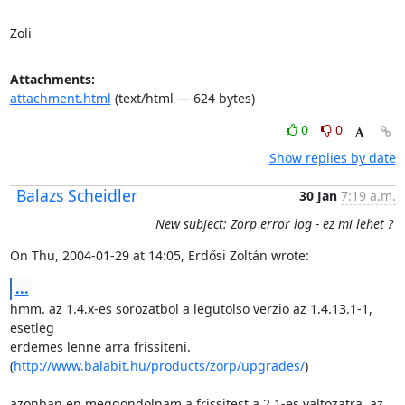
Zoli
Attachments:
attachment.html
(text/html — 624 bytes)
0
0
Show replies by date
Balazs Scheidler
30 Jan
7:19 a.m.
New subject: Zorp error log - ez mi lehet ?
On Thu, 2004-01-29 at 14:05, Erdősi Zoltán wrote:
...
hmm. az 1.4.x-es sorozatbol a legutolso verzio az 1.4.13.1-1, 
esetleg

erdemes lenne arra frissiteni.

(
http://www.balabit.hu/products/zorp/upgrades/
)

azonban en meggondolnam a frissitest a 2.1-es valtozatra, az 