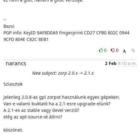
-- 

Bazsi

PGP info: KeyID 9AF8D0A9 Fingerprint CD27 CFB0 802C 0944 
9CFD 804E C82C 8EB1
0
0
narancs
2 Feb
9:10 a.m.
New subject: zorp 2.0.x -> 2.1.x
Sziasztok

jelenleg 2.0.8-as gpl zorpot használunk egyes gépeken.

Van-e valami buktató ha a 2.1-esre upgrade-elünk?

A 2.1-es az stable vagy devel verzió?

elég az apt-source-ot átírni?

köszönet.
