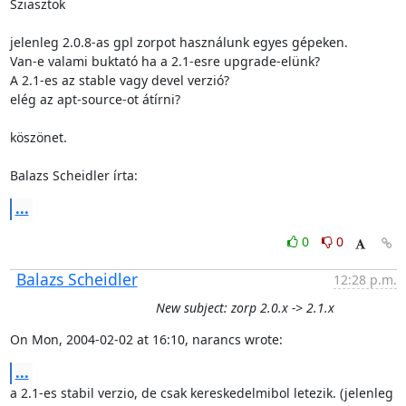
Sziasztok

jelenleg 2.0.8-as gpl zorpot használunk egyes gépeken.

Van-e valami buktató ha a 2.1-esre upgrade-elünk?

A 2.1-es az stable vagy devel verzió?

elég az apt-source-ot átírni?

köszönet.

Balazs Scheidler írta:
...
0
0
Balazs Scheidler
12:28 p.m.
New subject: zorp 2.0.x -> 2.1.x
On Mon, 2004-02-02 at 16:10, narancs wrote:
...
a 2.1-es stabil verzio, de csak kereskedelmibol letezik. (jelenleg 