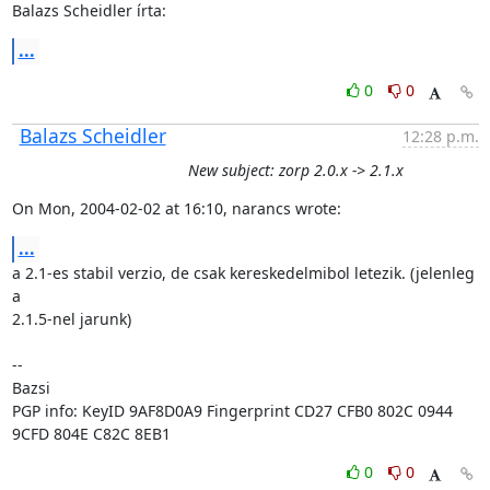
Balazs Scheidler írta:
...
0
0
Balazs Scheidler
12:28 p.m.
New subject: zorp 2.0.x -> 2.1.x
On Mon, 2004-02-02 at 16:10, narancs wrote:
...
a 2.1-es stabil verzio, de csak kereskedelmibol letezik. (jelenleg 
a

2.1.5-nel jarunk)

-- 

Bazsi

PGP info: KeyID 9AF8D0A9 Fingerprint CD27 CFB0 802C 0944 
9CFD 804E C82C 8EB1
0
0