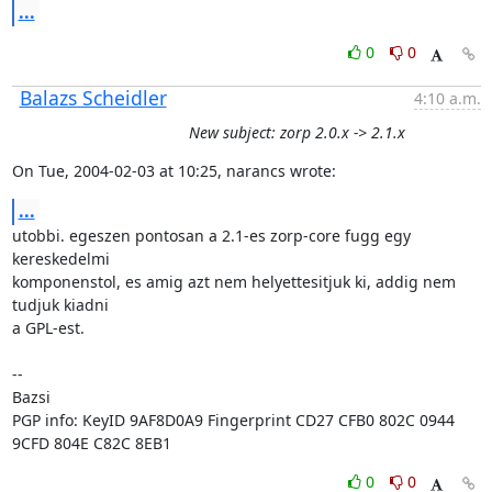
...
0
0
Balazs Scheidler
4:10 a.m.
New subject: zorp 2.0.x -> 2.1.x
On Tue, 2004-02-03 at 10:25, narancs wrote:
...
utobbi. egeszen pontosan a 2.1-es zorp-core fugg egy 
kereskedelmi

komponenstol, es amig azt nem helyettesitjuk ki, addig nem 
tudjuk kiadni

a GPL-est.

-- 

Bazsi

PGP info: KeyID 9AF8D0A9 Fingerprint CD27 CFB0 802C 0944 
9CFD 804E C82C 8EB1
0
0