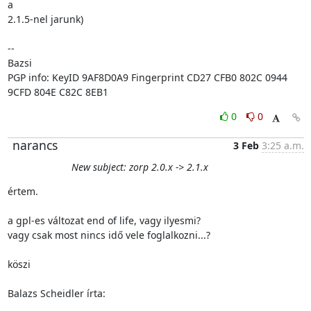
a

2.1.5-nel jarunk)

-- 

Bazsi

PGP info: KeyID 9AF8D0A9 Fingerprint CD27 CFB0 802C 0944 
9CFD 804E C82C 8EB1
0
0
narancs
3 Feb
3:25 a.m.
New subject: zorp 2.0.x -> 2.1.x
értem.

a gpl-es változat end of life, vagy ilyesmi?

vagy csak most nincs idő vele foglalkozni...?

köszi

Balazs Scheidler írta: