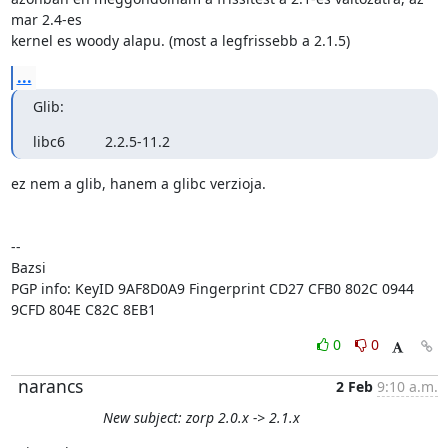
mar 2.4-es

kernel es woody alapu. (most a legfrissebb a 2.1.5)
...
Glib:
libc6          2.2.5-11.2
ez nem a glib, hanem a glibc verzioja.

-- 

Bazsi

PGP info: KeyID 9AF8D0A9 Fingerprint CD27 CFB0 802C 0944 
9CFD 804E C82C 8EB1
0
0
narancs
2 Feb
9:10 a.m.
New subject: zorp 2.0.x -> 2.1.x