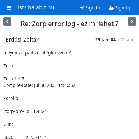
lists.balabit.hu
Sign In
Sign Up
Re: Zorp error log - ez mi lehet ?
Erdősi Zoltán
29 Jan '04
7:05 a.m.
milyen zorp/libzorpll/glib verzio?

Zorp: 

Zorp 1.4.5

Compile-Date: Jul 30 2002 14:46:52

Zorplib: 

 zorp-pro-lib   1.4.5-1

Glib: 

libc6          2.2.5-11.2
