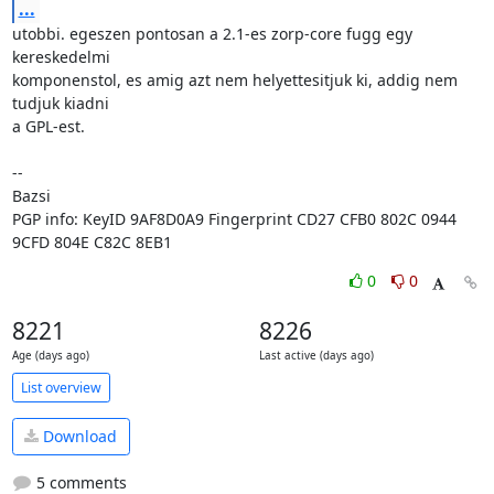
...
utobbi. egeszen pontosan a 2.1-es zorp-core fugg egy 
kereskedelmi

komponenstol, es amig azt nem helyettesitjuk ki, addig nem 
tudjuk kiadni

a GPL-est.

-- 

Bazsi

PGP info: KeyID 9AF8D0A9 Fingerprint CD27 CFB0 802C 0944 
9CFD 804E C82C 8EB1
0
0
8221
8226
Age (days ago)
Last active (days ago)
List overview
Download
5 comments