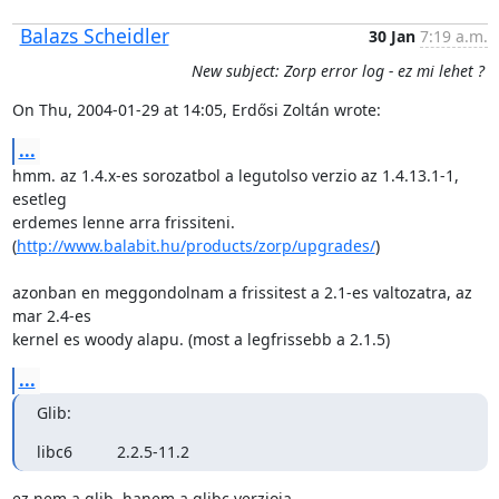
Balazs Scheidler
30 Jan
7:19 a.m.
New subject: Zorp error log - ez mi lehet ?
On Thu, 2004-01-29 at 14:05, Erdősi Zoltán wrote:
...
hmm. az 1.4.x-es sorozatbol a legutolso verzio az 1.4.13.1-1, 
esetleg

erdemes lenne arra frissiteni.

(
http://www.balabit.hu/products/zorp/upgrades/
)

azonban en meggondolnam a frissitest a 2.1-es valtozatra, az 
mar 2.4-es

kernel es woody alapu. (most a legfrissebb a 2.1.5)
...
Glib:
libc6          2.2.5-11.2
ez nem a glib, hanem a glibc verzioja.
