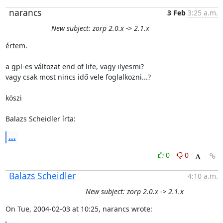
narancs
3 Feb
3:25 a.m.
New subject: zorp 2.0.x -> 2.1.x
értem.

a gpl-es változat end of life, vagy ilyesmi?

vagy csak most nincs idő vele foglalkozni...?

köszi

Balazs Scheidler írta:
...
0
0
Balazs Scheidler
4:10 a.m.
New subject: zorp 2.0.x -> 2.1.x
On Tue, 2004-02-03 at 10:25, narancs wrote: