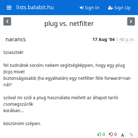
lists.balabit.hu
Sign In
Sign Up
plug vs. netfilter
narancs
17 Aug '04
1:48 p.m.
Sziasztok!

fel tudnátok sorolni nekem segítségképpen, hogy egy plug 
(tcp) mivel 

biztonságosabb (ha egyáltalán) egy netfilter féle forward+nat-
nál?

szóval mi szól a plug használata mellett az állapot tartó 
csomagszűrők 

korában...

köszönöm szépen.
0
0