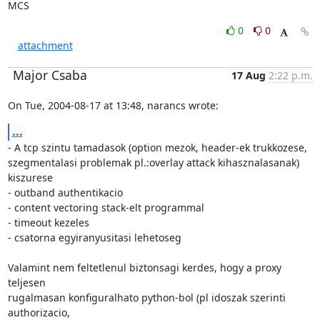
MCS
0
0
attachment
Major Csaba
17 Aug
2:22 p.m.
On Tue, 2004-08-17 at 13:48, narancs wrote:
...
- A tcp szintu tamadasok (option mezok, header-ek trukkozese,

szegmentalasi problemak pl.:overlay attack kihasznalasanak) 
kiszurese

- outband authentikacio

- content vectoring stack-elt programmal 

- timeout kezeles

- csatorna egyiranyusitasi lehetoseg

Valamint nem feltetlenul biztonsagi kerdes, hogy a proxy 
teljesen

rugalmasan konfiguralhato python-bol (pl idoszak szerinti 
authorizacio,
