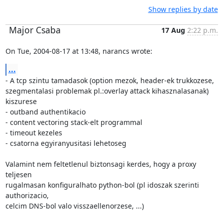
Show replies by date
Major Csaba
17 Aug
2:22 p.m.
On Tue, 2004-08-17 at 13:48, narancs wrote:
...
- A tcp szintu tamadasok (option mezok, header-ek trukkozese,

szegmentalasi problemak pl.:overlay attack kihasznalasanak) 
kiszurese

- outband authentikacio

- content vectoring stack-elt programmal 

- timeout kezeles

- csatorna egyiranyusitasi lehetoseg

Valamint nem feltetlenul biztonsagi kerdes, hogy a proxy 
teljesen

rugalmasan konfiguralhato python-bol (pl idoszak szerinti 
authorizacio,

celcim DNS-bol valo visszaellenorzese, ...)
