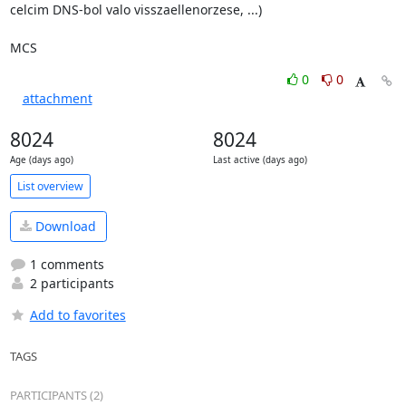
celcim DNS-bol valo visszaellenorzese, ...)

MCS
0
0
attachment
8024
8024
Age (days ago)
Last active (days ago)
List overview
Download
1 comments
2 participants
Add to favorites
TAGS
PARTICIPANTS (2)